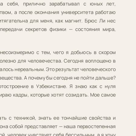
а себя, прилично зарабатывал с юных лет,
твом, а после окончания университета работаю
итягательна для меня, как магнит. Брюс Ли нес
передачи секретов физики — состояния мира,
несоизмеримо с тем, чего я добьюсь в скором
полезно для человечества. Сегодня воплощено в
азалось нереальным. Это результат человеческого
 вещества. А почему бы сегодня не пойти дальше?
отостроение в Узбекистане. Я знаю как с нуля
ираю кадры, которые хотят созидать. Мое самое
ать с техникой, знать ее тончайшие свойства и
 она собой представляет — наша первостепенная
ой, человек чувствует себя бессильным, а я хочу