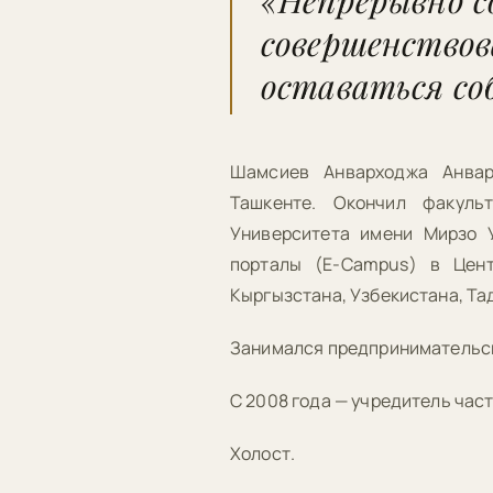
«Непрерывно с
совершенствов
оставаться со
Шамсиев Анварходжа Анвар
Ташкенте. Окончил факульт
Университета имени Мирзо У
порталы (Е-Campus) в Цент
Кыргызстана, Узбекистана, Та
Занимался предпринимательс
С 2008 года — учредитель ча
Холост.