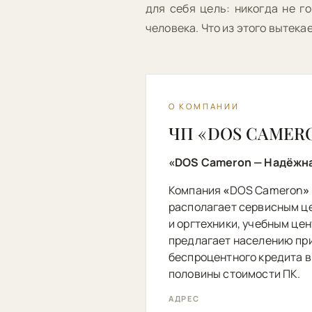
для себя цель: никогда не г
человека. Что из этого вытека
О КОМПАНИИ
ЧП «DOS CAMER
«DOS Cameron — Надёжна
Компания
«
DOS Cameron
»
располагает сервисным ц
и оргтехники, учебным це
предлагает населению пр
беспроцентного кредита в
половины стоимости ПК.
АДРЕС