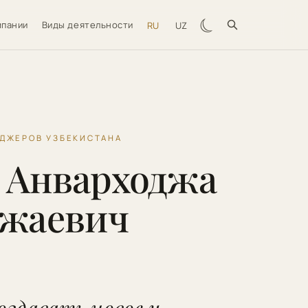
☾
мпании
Виды деятельности
RU
UZ
ЕДЖЕРОВ УЗБЕКИСТАНА
 Анварходжа
джаевич