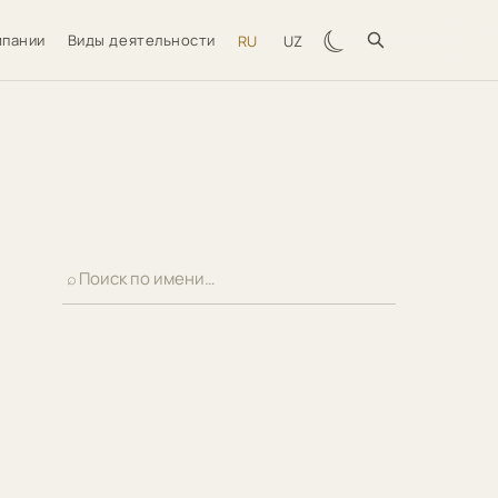
☾
мпании
Виды деятельности
RU
UZ
⌕