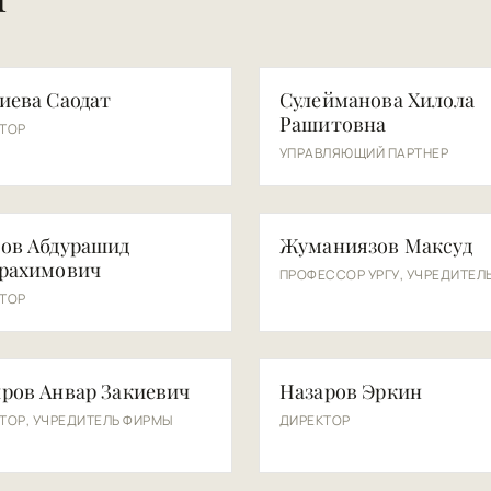
СХ
иева Саодат
Сулейманова Хилола
Рашитовна
ТОР
УПРАВЛЯЮЩИЙ ПАРТНЕР
ЖМ
ов Абдурашид
Жуманиязов Максуд
рахимович
ПРОФЕССОР УРГУ, УЧРЕДИТЕЛ
ТОР
НЭ
ров Анвар Закиевич
Назаров Эркин
ТОР, УЧРЕДИТЕЛЬ ФИРМЫ
ДИРЕКТОР