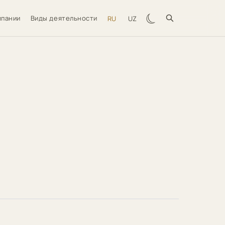
☾
мпании
Виды деятельности
RU
UZ
 ДНЯ
ов Неъматулла
ллаевич
ль · «GRANT THORNTON»
ть — наслаждаясь, на благо
 и с пользой для себя»
→
СТОРИЮ