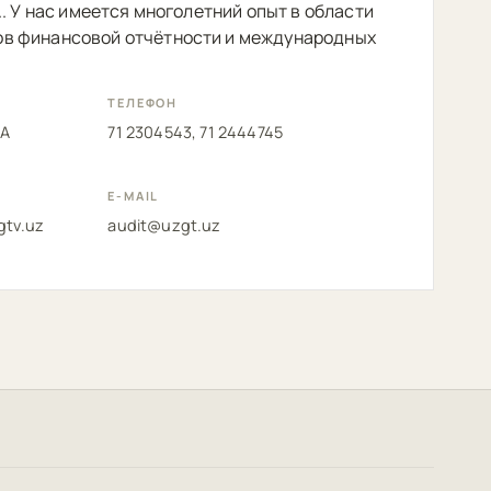
.. У нас имеется многолетний опыт в области
в финансовой отчётности и международных
ТЕЛЕФОН
1А
71 2304543, 71 2444745
E-MAIL
gtv.uz
audit@uzgt.uz