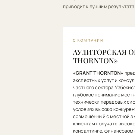
приводит к лучшим результата
О КОМПАНИИ
АУДИТОРСКАЯ О
THORNTON»
«GRANT THORNTON»
пред
экспертных услуг и консу
частного сектора Узбекис
глубокое понимание местн
технически передовых сис
условиях высоко конкурен
совмещённый с местной эк
клиентам получать высоко
консалтинге, финансовом 