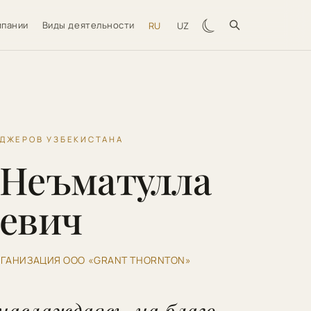
☾
мпании
Виды деятельности
RU
UZ
ЕДЖЕРОВ УЗБЕКИСТАНА
 Неъматулла
евич
РГАНИЗАЦИЯ ООО «GRANT THORNTON»