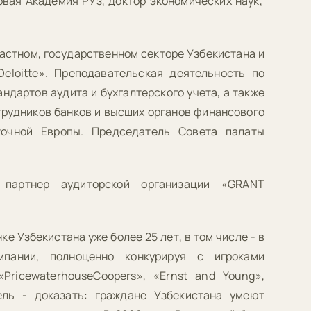
овая Академия РУз, доктор экономических наук,
астном, государственном секторе Узбекистана и
eloitte». Преподавательская деятельность по
дартов аудита и бухгалтерского учета, а также
трудников банков и высших органов финансового
очной Европы. Председатель Совета палаты
партнер аудиторской организации «GRANT
ке Узбекистана уже более 25 лет, в том числе - в
мпании, полноценно конкурируя с игроками
PricewaterhouseСоopers», «Ernst and Young»,
ель - доказать: граждане Узбекистана умеют