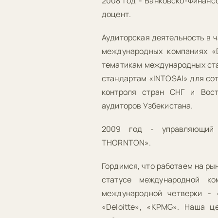
2008 год - Банковско-Финанс
доцент.
Аудиторская деятельность в ч
международных компаниях «D
тематикам международных стан
стандартам «INTOSAI» для со
контроля стран СНГ и Вост
аудиторов Узбекистана.
2009 год - управляющий 
THORNTON».
Гордимся, что работаем на рын
статусе международной ко
международной четверки - «
«Deloitte», «KPMG». Наша ц