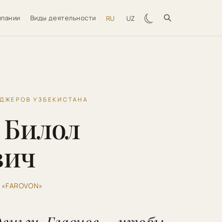
☾
мпании
Виды деятельности
RU
UZ
ЕДЖЕРОВ УЗБЕКИСТАНА
 Билол
вич
 «FAROVON»