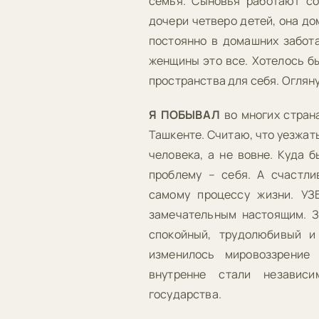
семья. Сыновья работают со
дочери четверо детей, она до
постоянно в домашних забота
женщины это все. Хотелось б
пространства для себя. Огляну
Я ПОБЫВАЛ
во многих страна
Ташкенте. Считаю, что уезжат
человека, а не вовне. Куда 
проблему – себя. А счастли
самому процессу жизни. У
замечательным настоящим. З
спокойный, трудолюбивый и
изменилось мировоззрение
внутренне стали независ
государства.