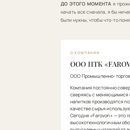
ДО ЭТОГО МОМЕНТА
я прожи
начать все сначала, я бы нич
были нужны, чтобы что-то поня
О КОМПАНИИ
ООО ПТК «FARO
ООО Промышленно-торгов
Компания постоянно сове
сверяясь с меняющимися 
напитков производятся по
качестве сырья использу
Сегодня «Farovon» — это 
высокотехнологичным обо
выпускаемых изделий от в