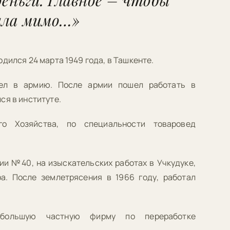
деньги. Главное – чтобы
шла мимо…»
дился 24 марта 1949 года, в Ташкенте.
ел в армию. После армии пошел работать в
ся в институте.
го Хозяйства, по специальности товаровед
ии №40, на изыскательских работах в Учкудуке,
а. После землетрясения в 1966 году, работал
большую частную фирму по переработке