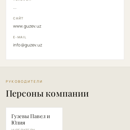
...
САЙТ
www.guzev.uz
E-MAIL
info@guzev.uz
РУКОВОДИТЕЛИ
Персоны компании
ГП
Гузевы Павел и
Юлия