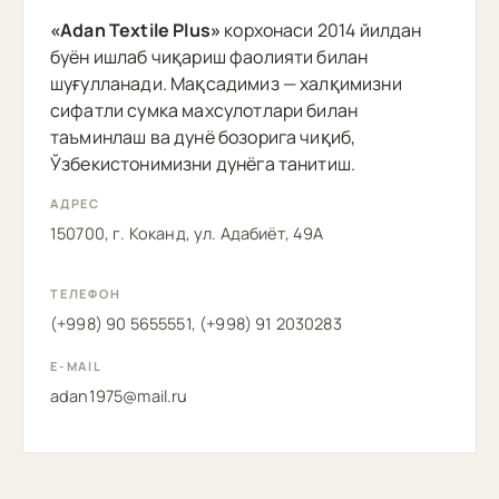
«Adan Textile Plus»
корхонаси 2014 йилдан
буён ишлаб чиқариш фаолияти билан
шуғулланади. Мақсадимиз — халқимизни
сифатли сумка махсулотлари билан
таъминлаш ва дунё бозорига чиқиб,
Ўзбекистонимизни дунёга танитиш.
АДРЕС
150700, г. Коканд, ул. Адабиёт, 49А
ТЕЛЕФОН
(+998) 90 5655551, (+998) 91 2030283
E-MAIL
adan1975@mail.ru