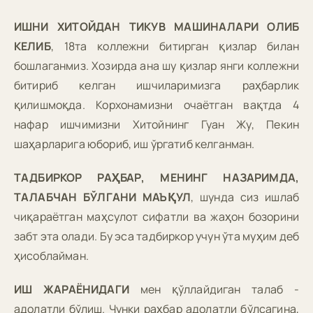
ИШНИ ХИТОЙДАН ТИКУВ МАШИНАЛАРИ ОЛИБ
КЕЛИБ
, 18та коллежни битирган қизлар билан
бошлаганмиз. Хозирда ана шу қизлар янги коллежни
битириб келган ишчиларимизга раҳбарлик
қилишмоқда. Корхонамизни очаётган вақтда 4
нафар ишчимизни Хитойнинг Гуан Жу, Пекин
шаҳарларига юбориб, иш ўргатиб келганман.
ТАДБИРКОР РАҲБАР, МЕНИНГ НАЗАРИМДА,
ТАЛАБЧАН БЎЛГАНИ МАЪҚУЛ
, шунда сиз ишлаб
чиқараётган маҳсулот сифатли ва жаҳон бозорини
забт эта олади. Бу эса тадбиркор учун ўта муҳим деб
ҳисоблайман.
ИШ ЖАРАЁНИДАГИ
мен қўллайдиган талаб -
адолатли бўлиш. Чунки раҳбар адолатли бўлсагина,