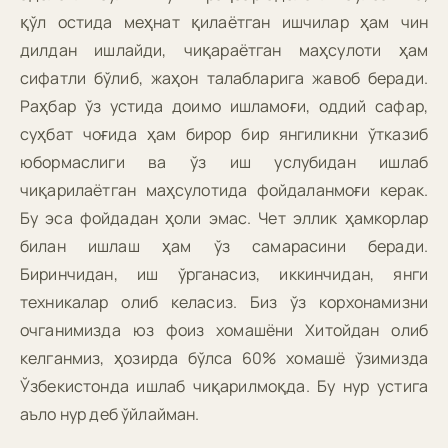
қўл остида меҳнат қилаётган ишчилар ҳам чин
дилдан ишлайди, чиқараётган маҳсулоти ҳам
сифатли бўлиб, жаҳон талабларига жавоб беради.
Раҳбар ўз устида доимо ишламоғи, оддий сафар,
суҳбат чоғида ҳам бирор бир янгиликни ўтказиб
юбормаслиги ва ўз иш услубидан ишлаб
чиқарилаётган маҳсулотида фойдаланмоғи керак.
Бу эса фойдадан ҳоли эмас. Чет эллик ҳамкорлар
билан ишлаш ҳам ўз самарасини беради.
Биринчидан, иш ўрганасиз, иккинчидан, янги
техникалар олиб келасиз. Биз ўз корхонамизни
очганимизда юз фоиз хомашёни Хитойдан олиб
келганмиз, ҳозирда бўлса 60% хомашё ўзимизда
Ўзбекистонда ишлаб чиқарилмоқда. Бу нур устига
аъло нур деб ўйлайман.