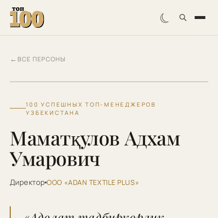
☾
←
ВСЕ ПЕРСОНЫ
МА
100 УСПЕШНЫХ ТОП-МЕНЕДЖЕРОВ
УЗБЕКИСТАНА
Маматқулов Адхам
Умарович
Директор
OOO «ADAN TEXTILE PLUS»
«Адолат тадбиркорлик