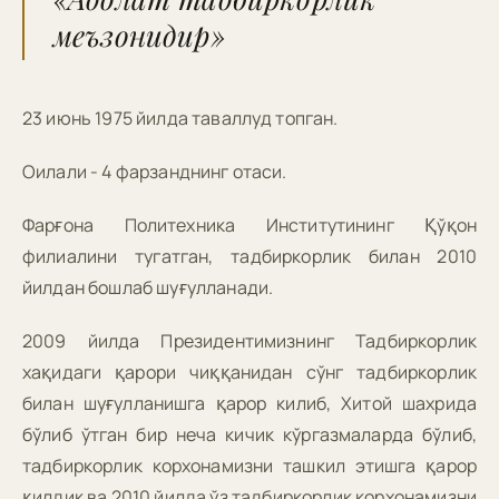
меъзонидир»
23 июнь 1975 йилда таваллуд топган.
Оилали - 4 фарзанднинг отаси.
Фарғона Политехника Институтининг Қўқон
филиалини тугатган, тадбиркорлик билан 2010
йилдан бошлаб шуғулланади.
2009 йилда Президентимизнинг Тадбиркорлик
хақидаги қарори чиққанидан сўнг тадбиркорлик
билан шуғулланишга қарор килиб, Хитой шахрида
бўлиб ўтган бир неча кичик кўргазмаларда бўлиб,
тадбиркорлик корхонамизни ташкил этишга қарор
қилдик ва 2010 йилда ўз тадбиркорлик корхонамизни