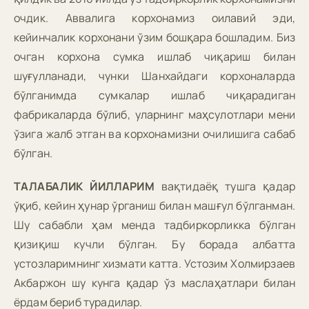
очдик. Аввалига корхонамиз оилавий эди,
кейинчалик корхонани ўзим бошқара бошладим. Биз
очган корхона сумка ишлаб чиқариш билан
шуғулланади, чунки Шанхайдаги корхоналарда
бўлганимда сумкалар ишлаб чиқарадиган
фабрикаларда бўлиб, уларнинг маҳсулотлари мени
ўзига жалб этган ва корхонамизни очилишига сабаб
бўлган.
ТАЛАБАЛИК ЙИЛЛАРИМ
вақтидаёқ тушга қадар
ўқиб, кейин ҳунар ўрганиш билан машғул бўлганман.
Шу сабабли ҳам менда тадбиркорликка бўлган
қизиқиш кучли бўлган. Бу борада албатта
устозларимнинг хизмати катта. Устозим Холмирзаев
Акбаржон шу кунга қадар ўз маслаҳатлари билан
ёрдам бериб турадилар.