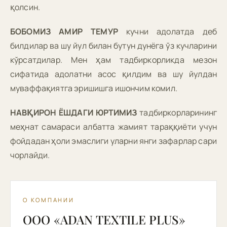
қолсин.
БОБОМИЗ АМИР ТЕМУР
кучни адолатда деб
билдилар ва шу йул билан бутун дунёга ўз кучларини
кўрсатдилар. Мен ҳам тадбиркорликда мезон
сифатида адолатни асос қилдим ва шу йулдан
муваффақиятга эришишга ишончим комил.
НАВҚИРОН ЁШДАГИ ЮРТИМИЗ
тадбиркорларининг
меҳнат самараси албатта жамият тараққиёти учун
фойдадан ҳоли эмаслиги уларни янги зафарлар сари
чорлайди.
О КОМПАНИИ
OOO «ADAN TEXTILE PLUS»