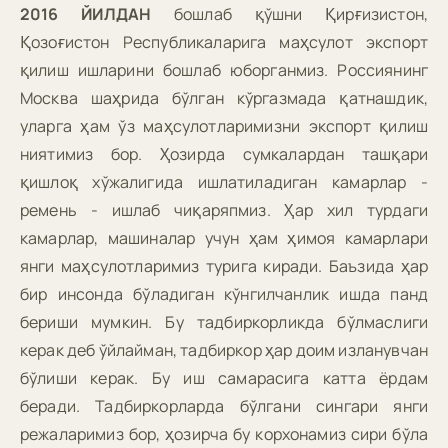
2016 ЙИЛДАН
бошлаб қўшни Қирғизистон,
Қозоғистон Республикаларига маҳсулот экспорт
қилиш ишларини бошлаб юборганмиз. Россиянинг
Москва шаҳрида бўлган кўргазмада қатнашдик,
уларга ҳам ўз маҳсулотларимизни экспорт қилиш
ниятимиз бор. Ҳозирда сумкалардан ташқари
қишлоқ хўжалигида ишлатиладиган камарлар -
ремень - ишлаб чиқаряпмиз. Ҳар хил турдаги
камарлар, машиналар учун ҳам ҳимоя камарлари
янги маҳсулотларимиз турига киради. Баъзида ҳар
бир инсонда бўладиган кўнгилчанлик ишда панд
бериши мумкин. Бу тадбиркорликда бўлмаслиги
керак деб ўйлайман, тадбиркор ҳар доим изланувчан
бўлиши керак. Бу иш самарасига катта ёрдам
беради. Тадбиркорларда бўлгани сингари янги
режаларимиз бор, ҳозирча бу корхонамиз сири бўла